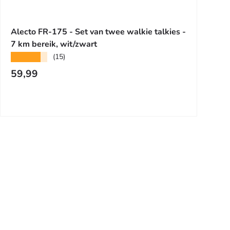
n winkelwagen
Toevoegen aan wi
Alecto FR-175 - Set van twee walkie talkies -
7 km bereik, wit/zwart
★★★★★
(15)
Reguliere prijs
59,99