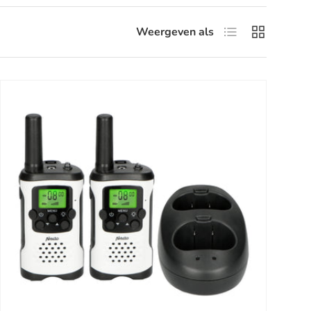
Lijst
Raster
Weergeven als