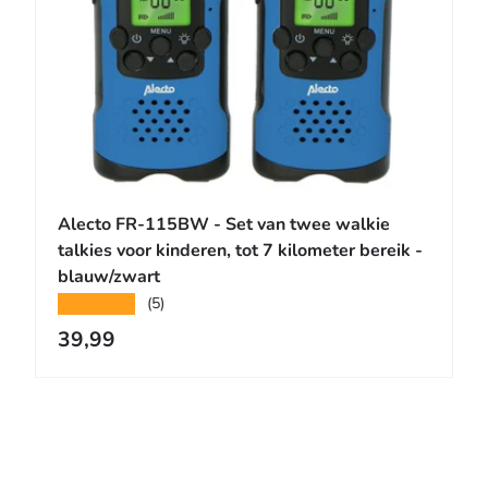
n aan winkelwagen
Toevoegen aa
Alecto FR-115BW - Set van twee walkie
talkies voor kinderen, tot 7 kilometer bereik -
blauw/zwart
★★★★★
(5)
Reguliere prijs
39,99