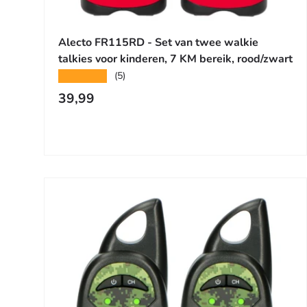
Toevoege
Alecto FR115RD - Set van twee walkie
talkies voor kinderen, 7 KM bereik, rood/zwart
★★★★★
(5)
Reguliere prijs
39,99