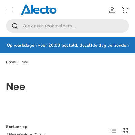
Menu
Ga naar inhoud
Inloggen
Win
Zoeken
Zoeken
Op werkdagen voor 20:00 besteld, dezelfde dag verzonden
Home
Nee
Nee
Sorteer op
Lijst
Raste