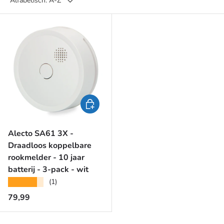
Alfabetisch: A-Z
Toevoegen aan winkelwagen
Alecto SA61 3X -
Draadloos koppelbare
rookmelder - 10 jaar
batterij - 3-pack - wit
★★★★★
(1)
Reguliere prijs
79,99